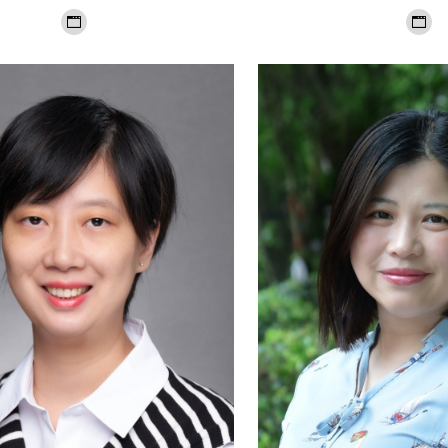
个
个
人
人
博
博
客/
客/
网
网
站
站