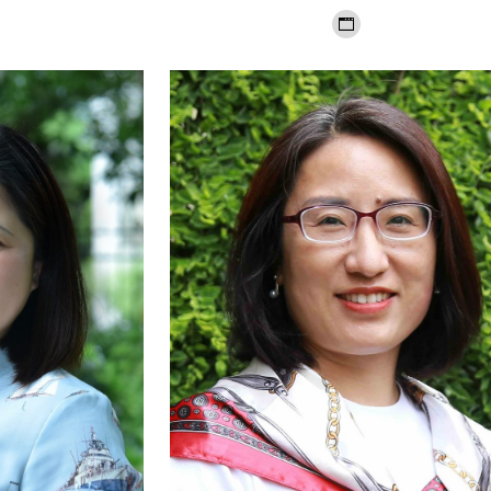
个
人
博
客/
网
站