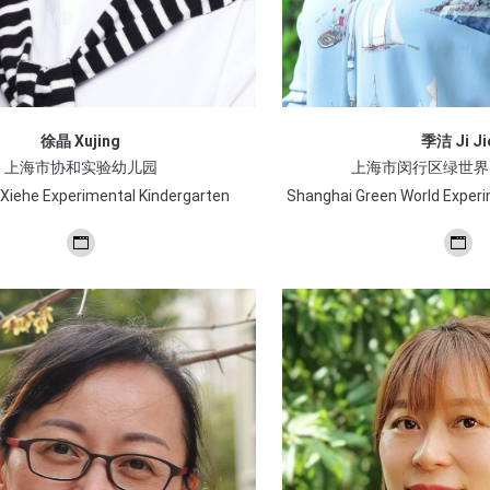
徐晶 Xujing
季洁 Ji Ji
上海市协和实验幼儿园
上海市闵行区绿世界
Xiehe Experimental Kindergarten
Shanghai Green World Experi
个
个
人
人
博
博
客/
客/
网
网
站
站