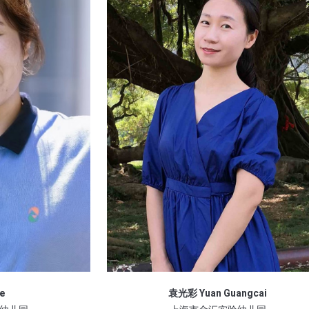
站
袁光彩 Yuan Guangcai
e