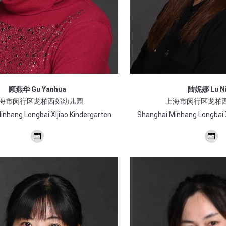
陆妮娜 Lu N
顾燕华 Gu Yanhua
上海市闵行区龙柏
海市闵行区龙柏西郊幼儿园
Shanghai Minhang Longbai X
nhang Longbai Xijiao Kindergarten
个
个
人
人
博
博
客/
客/
网
网
站
站