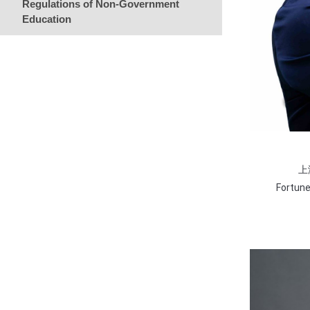
Regulations of Non-Government
Education
上
Fortun