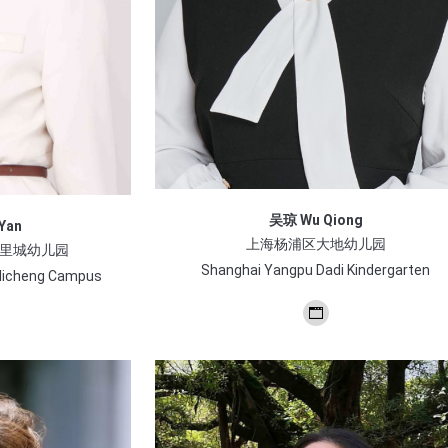
吴琼 Wu Qiong
Yan
上海杨浦区大地幼儿园
里城幼儿园
Shanghai Yangpu Dadi Kindergarten
nlicheng Campus
个
人
博
客/
网