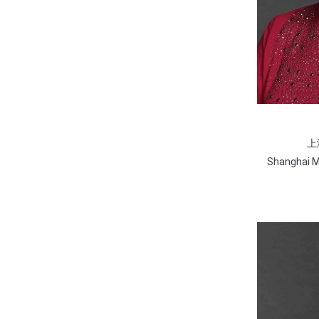
上
Shanghai Mi