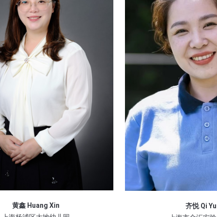
站
站
黄鑫 Huang Xin
齐悦 Qi Yu