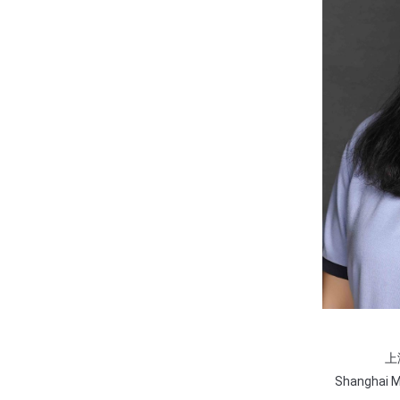
上
Shanghai Mi