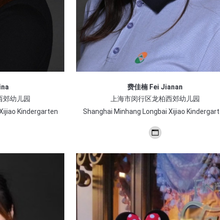
ina
费佳楠 Fei Jianan
西郊幼儿园
上海市闵行区龙柏西郊幼儿园
ijiao Kindergarten
Shanghai Minhang Longbai Xijiao Kindergar
个
人
博
客/
网
站