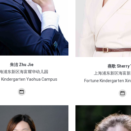
朱洁 Zhu Jie
燕歌 Sherry 
海浦东新区海富耀华幼儿园
上海浦东新区海富新
e Kindergarten Yaohua Campus
Fortune Kindergarten Xi
个
个
人
人
博
博
客/
客/
网
网