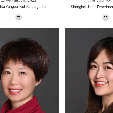
上海杨浦区大地幼儿园
上海市金汇实验
hai Yangpu Dadi Kindergarten
Shanghai Jinhui Experime
个
个
人
人
博
博
客/
客/
网
网
站
站